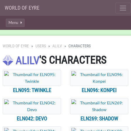
WORLD OF EYRE
Menu
WORLD OF EYRE
USERS
ALILV
CHARACTERS
'S CHARACTERS
ALILV
ELN095: TWINKLE
ELN096: KONPEI
ELN042: DEVO
ELN269: SHADOW